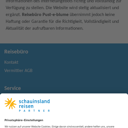
Informationen des Internetangebots richtig und vollständig zur
Verfügung zu stellen. Die Website wird stetig aktualisiert und
ergänzt.
Reisebüro Pust-e-blume
übernimmt jedoch keine
Haftung oder Garantie für die Richtigkeit, Vollständigkeit und
Aktualität der aufrufbaren Informationen.
Reisebüro
Kontakt
Vermittler AGB
Service
Reisehinweise
Reisemonitor
Rechtliches