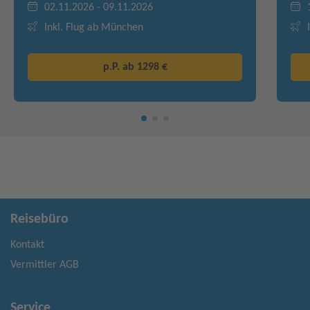
02.11.2026 - 09.11.2026
Inkl. Flug ab München
p.P. ab
1298 €
Reisebüro
Kontakt
Vermittler AGB
Service