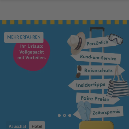
MEHR ERFAHREN
Pauschal
Hotel