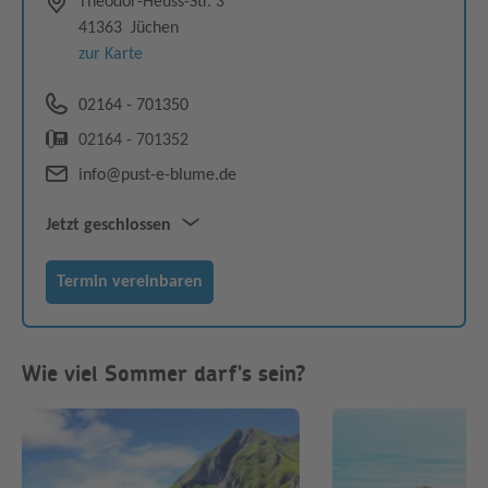
Theodor-Heuss-Str. 3
41363
Jüchen
zur Karte
02164 - 701350
02164 - 701352
info@pust-e-blume.de
Jetzt geschlossen
Mo–Fr
10:00–12:30
Termin vereinbaren
14:30–18:00
Sa
10:00–13:00
Wie viel Sommer darf's sein?